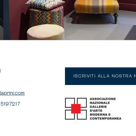
I
ISCRIVITI ALLA NOSTRA
laprini.com
 5197217