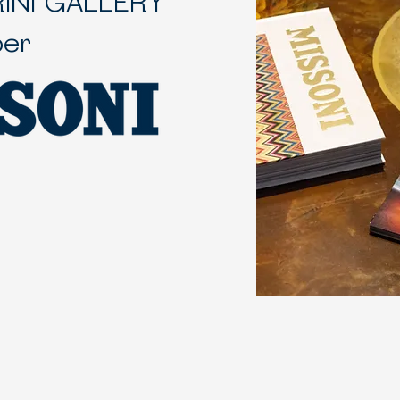
RINI GALLERY
per